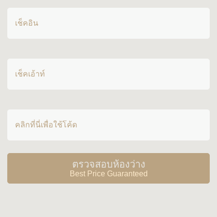
เช็คอิน
อ่านเพิ่มเติม
เปิดทุกวัน 10:00 – 21:00
เช็คเอ้าท์
ลานนาสปา
- ห้องทรีตเมนต์ 3 ห้อง - มีศาลาริมสระว่ายน้ำ
โค้ดส่วนลด
สำหรับบริการทรีตเมนต์ - มีข้อเสนอพิเศษทุกวัน ตั้งอ
ยู...
ตรวจสอบห้องว่าง
Best Price Guaranteed