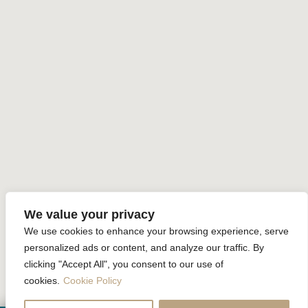
นโยบายความเป็นส่วนตัว
ข้อมูลเกี่ยวกับความยั่งยืน
หน้าแรก
ห้องพัก
สิ่งอำนวยความสะดวก
ข้อเสนอพิเศษ
แกเลอรี่
รีวิว
ติดต่อเรา
จองห้องพักออนไลน์
We value your privacy
We use cookies to enhance your browsing experience, serve
Krabi La Playa Resort All rights reserved Powered by
Booking2Hotels System
personalized ads or content, and analyze our traffic. By
clicking "Accept All", you consent to our use of
ติดตามเรา
cookies.
Cookie Policy